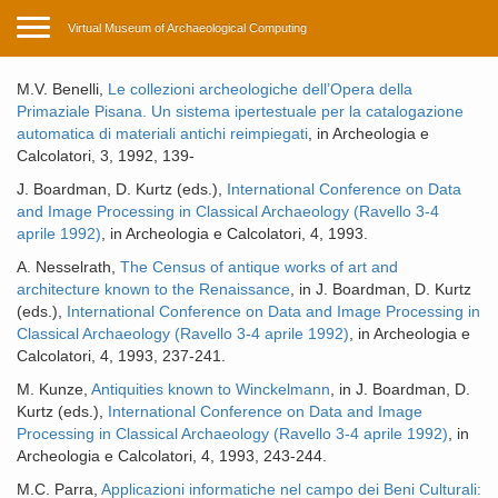
Toggle navigation
Virtual Museum of Archaeological Computing
M.V. Benelli,
Le collezioni archeologiche dell’Opera della
Primaziale Pisana. Un sistema ipertestuale per la catalogazione
automatica di materiali antichi reimpiegati
, in Archeologia e
Calcolatori, 3, 1992, 139-
J. Boardman, D. Kurtz (eds.),
International Conference on Data
and Image Processing in Classical Archaeology (Ravello 3-4
aprile 1992)
, in Archeologia e Calcolatori, 4, 1993.
A. Nesselrath,
The Census of antique works of art and
architecture known to the Renaissance
, in J. Boardman, D. Kurtz
(eds.),
International Conference on Data and Image Processing in
Classical Archaeology (Ravello 3-4 aprile 1992)
, in Archeologia e
Calcolatori, 4, 1993, 237-241.
M. Kunze,
Antiquities known to Winckelmann
, in J. Boardman, D.
Kurtz (eds.),
International Conference on Data and Image
Processing in Classical Archaeology (Ravello 3-4 aprile 1992)
, in
Archeologia e Calcolatori, 4, 1993, 243-244.
M.C. Parra,
Applicazioni informatiche nel campo dei Beni Culturali: